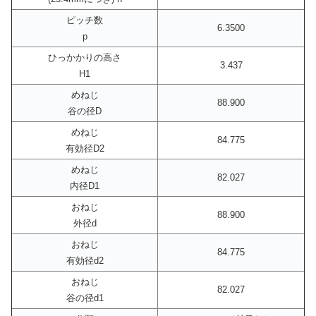
ピッチ数
6.3500
p
ひっかかりの高さ
3.437
H1
めねじ
88.900
谷の径D
めねじ
84.775
有効径D2
めねじ
82.027
内径D1
おねじ
88.900
外径d
おねじ
84.775
有効径d2
おねじ
82.027
谷の径d1