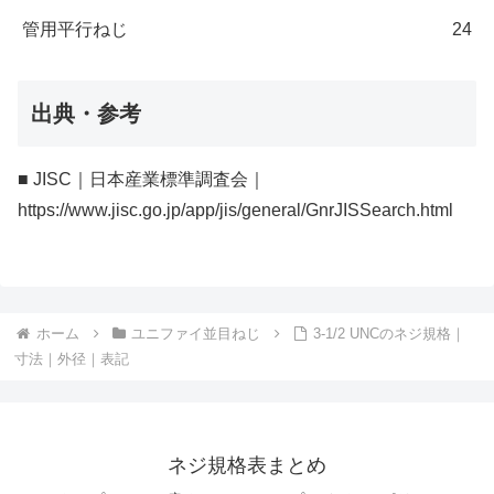
管用平行ねじ
24
出典・参考
■ JISC｜日本産業標準調査会｜
https://www.jisc.go.jp/app/jis/general/GnrJISSearch.html
ホーム
ユニファイ並目ねじ
3-1/2 UNCのネジ規格｜
寸法｜外径｜表記
ネジ規格表まとめ