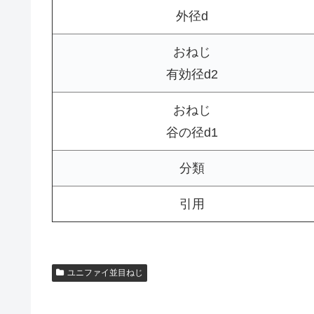
外径d
おねじ
有効径d2
おねじ
谷の径d1
分類
引用
ユニファイ並目ねじ