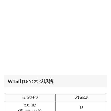
W15山18のネジ規格
ねじの呼び
W15山18
ねじ山数
18
(25.4mmにつき)