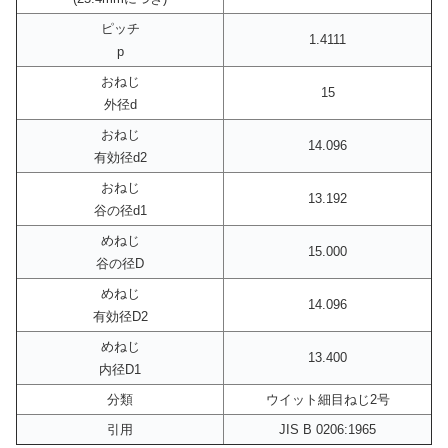
ピッチ
1.4111
p
おねじ
15
外径d
おねじ
14.096
有効径d2
おねじ
13.192
谷の径d1
めねじ
15.000
谷の径D
めねじ
14.096
有効径D2
めねじ
13.400
内径D1
分類
ウイット細目ねじ2号
引用
JIS B 0206:1965