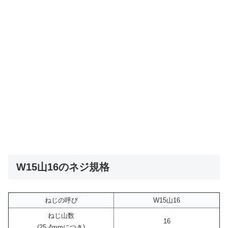
W15山16のネジ規格
ねじの呼び
W15山16
ねじ山数
16
(25.4mmにつき)