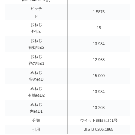
ピッチ
1.5875
p
おねじ
15
外径d
おねじ
13.984
有効径d2
おねじ
12.968
谷の径d1
めねじ
15.000
谷の径D
めねじ
13.984
有効径D2
めねじ
13.203
内径D1
分類
ウイット細目ねじ1号
引用
JIS B 0206:1965