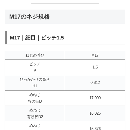
M17のネジ規格
M17｜細目｜ピッチ1.5
ねじの呼び
M17
ピッチ
1.5
P
ひっかかりの高さ
0.812
H1
めねじ
17.000
谷の径D
めねじ
16.026
有効径D2
めねじ
15.376