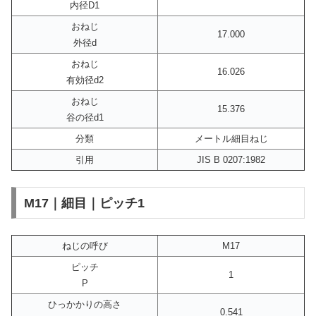
内径D1
おねじ
17.000
外径d
おねじ
16.026
有効径d2
おねじ
15.376
谷の径d1
分類
メートル細目ねじ
引用
JIS B 0207:1982
M17｜細目｜ピッチ1
ねじの呼び
M17
ピッチ
1
P
ひっかかりの高さ
0.541