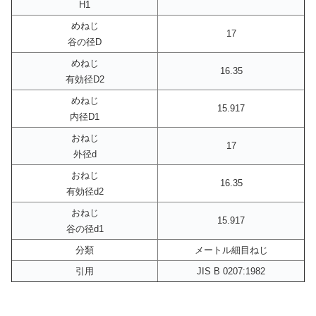
H1
めねじ
17
谷の径D
めねじ
16.35
有効径D2
めねじ
15.917
内径D1
おねじ
17
外径d
おねじ
16.35
有効径d2
おねじ
15.917
谷の径d1
分類
メートル細目ねじ
引用
JIS B 0207:1982